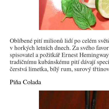
Oblíbené pití milionů lidí po celém svět
v horkých letních dnech. Za svého favori
spisovatel a požitkář Ernest Hemingway.
tradičnímu kubánskému pití dávají specif
čerstvá limetka, bílý rum, surový třtino
Piňa Colada