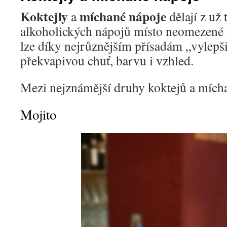
Koktejly
míchané nápoje
a
dělají z už
alkoholických nápojů místo neomezené k
lze díky nejrůznějším přísadám „vylepši
překvapivou chuť, barvu i vzhled.
Mezi nejznámější druhy koktejů a mícha
Mojito